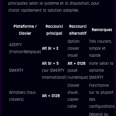
principales selon le système et la disposition, pour
choisir rapidement la solution adaptée.
Plateforme /
Raccourci
Raccourci
Remarques
Clavier
principal
alternatif
Option:
Très courant,
AZERTY
Alt Gr + E
clavier
simple et
(France/Belgique)
visuel
rapide
Alt Gr + 5
Alt + 0128
Varie selon la
QWERTY
(sur QWERTY
(pavé
variante
international)
numérique)
QWERTY
Clavier
Fonctionne
Windows (tous
visuel,
sur la plupart
Alt + 0128
claviers)
copier-
des
coller
configurations
Dépend du