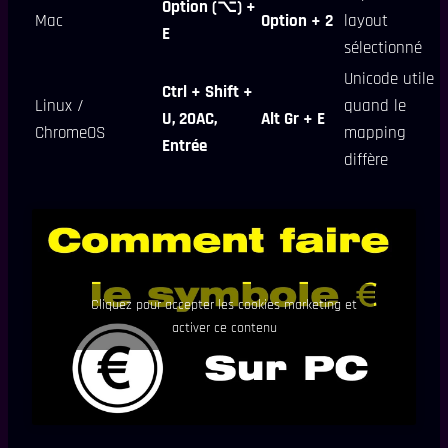
Option (⌥) +
Mac
Option + 2
layout
E
sélectionné
Unicode utile
Ctrl + Shift +
Linux /
quand le
U, 20AC,
Alt Gr + E
ChromeOS
mapping
Entrée
diffère
Cliquez pour accepter les cookies marketing et
activer ce contenu