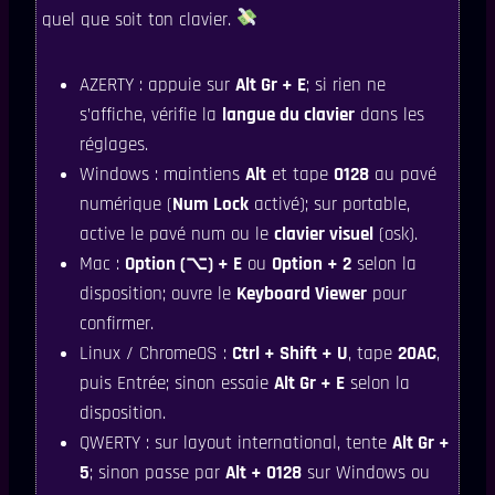
quel que soit ton clavier.
AZERTY : appuie sur
Alt Gr + E
; si rien ne
s’affiche, vérifie la
langue du clavier
dans les
réglages.
Windows : maintiens
Alt
et tape
0128
au pavé
numérique (
Num Lock
activé); sur portable,
active le pavé num ou le
clavier visuel
(osk).
Mac :
Option (⌥) + E
ou
Option + 2
selon la
disposition; ouvre le
Keyboard Viewer
pour
confirmer.
Linux / ChromeOS :
Ctrl + Shift + U
, tape
20AC
,
puis Entrée; sinon essaie
Alt Gr + E
selon la
disposition.
QWERTY : sur layout international, tente
Alt Gr +
5
; sinon passe par
Alt + 0128
sur Windows ou