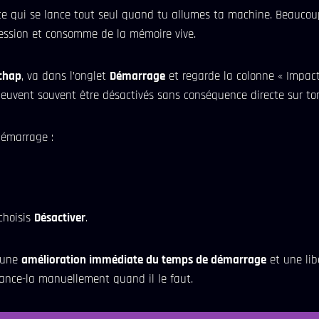
e qui se lance tout seul quand tu allumes ta machine. Beaucoup 
session et consomme de la mémoire vive.
Échap
, va dans l’onglet
Démarrage
et regarde la colonne « Impa
peuvent souvent être désactivés sans conséquence directe sur to
démarrage :
 choisis
Désactiver
.
t une
amélioration immédiate du temps de démarrage
et une lib
ance-la manuellement quand il le faut.