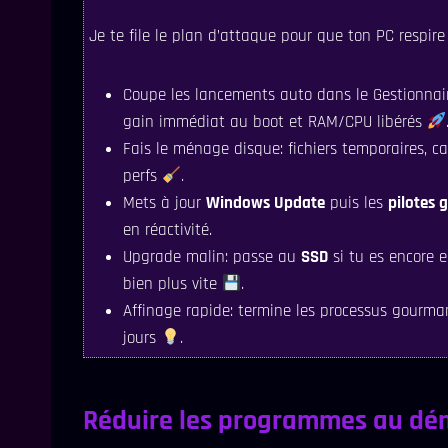
Je te file le plan d’attaque pour que ton PC respir
Coupe les lancements auto dans le Gestionnair
gain immédiat au boot et RAM/CPU libérés
Fais le ménage disque: fichiers temporaires, c
perfs
.
Mets à jour
Windows Update
puis les
pilotes 
en réactivité.
Upgrade malin: passe au
SSD
si tu es encore 
bien plus vite
.
Affinage rapide: termine les processus gourma
jours
.
Réduire les programmes au dé