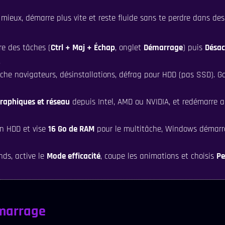
e mieux, démarre plus vite et reste fluide sans te perdre dans de
e des tâches (
Ctrl + Maj + Échap
, onglet
Démarrage
) puis
Désac
.
ache navigateurs, désinstallations, défrag pour HDD (pas SSD). 
graphiques et réseau
depuis Intel, AMD ou NVIDIA, et redémarre a
en HDD et vise
16 Go de RAM
pour le multitâche, Windows démarre
nds, active le
Mode efficacité
, coupe les animations et choisis
Pe
marrage