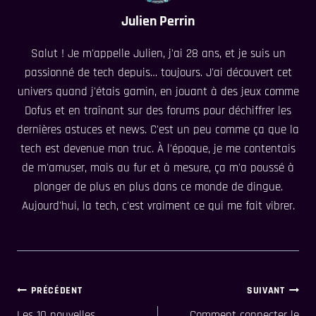
Julien Perrin
Salut ! Je m'appelle Julien, j'ai 28 ans, et je suis un
passionné de tech depuis… toujours. J'ai découvert cet
univers quand j'étais gamin, en jouant à des jeux comme
Dofus et en traînant sur des forums pour déchiffrer les
dernières astuces et news. C'est un peu comme ça que la
tech est devenue mon truc. À l'époque, je me contentais
de m'amuser, mais au fur et à mesure, ça m'a poussé à
plonger de plus en plus dans ce monde de dingue.
Aujourd'hui, la tech, c'est vraiment ce qui me fait vibrer.
Navigation
PRÉCÉDENT
SUIVANT
Les 10 nouvelles
Comment connecter le