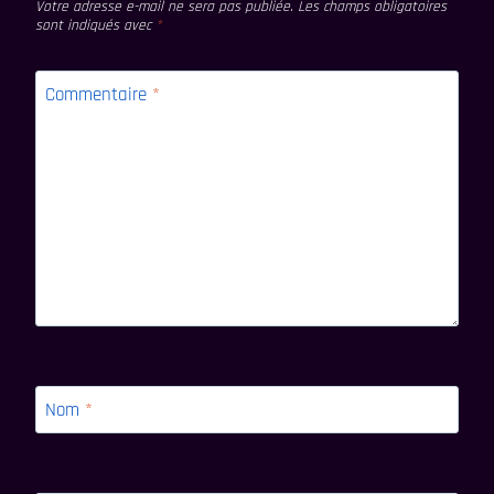
Votre adresse e-mail ne sera pas publiée.
Les champs obligatoires
sont indiqués avec
*
Commentaire
*
Nom
*